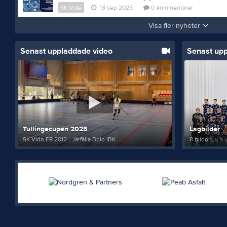
SK Vide
13 sep 2025
0
kommentarer
Visa fler nyheter
Senast uppladdade video
Senast up
Tullingecupen 2025
Lagbilder
SK Vide FR 2012 - Järfälla Bele IBK
8 bilder