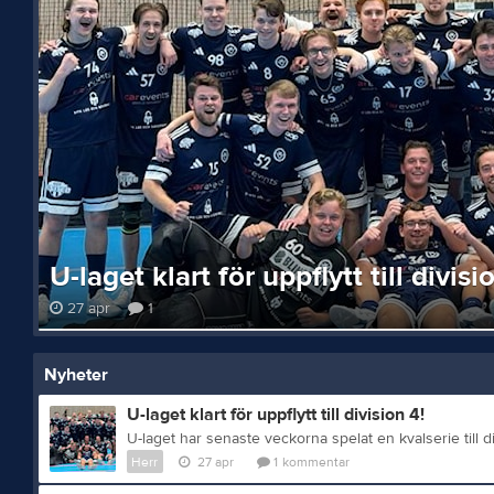
U-laget klart för uppflytt till divisi
27 apr
1
Nyheter
U-laget klart för uppflytt till division 4!
Herr
27 apr
1
kommentar