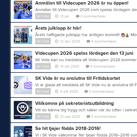
Anmälan till Videcupen 2026 är nu öppen!
SK Vide
13 jan
0
kommentarer
Årets julklapp är här!
Årets häftigaste julklapp har äntligen kommit!
Mössa och halsduk - perfekta klappen för både aktiva och
SK Vide
12 dec 2025
4
kommentarer
Videcupen 2026 spelas lördagen den 13 juni
SK Vide
10 okt 2025
0
kommentarer
SK Vide är nu anslutna till Fritidskortet
SK Vide
5 okt 2025
0
kommentarer
Välkomna på sekretariatsutbildning
SK Vide
21 sep 2025
3
kommentarer
Se hit tjejer födda 2018-2016!