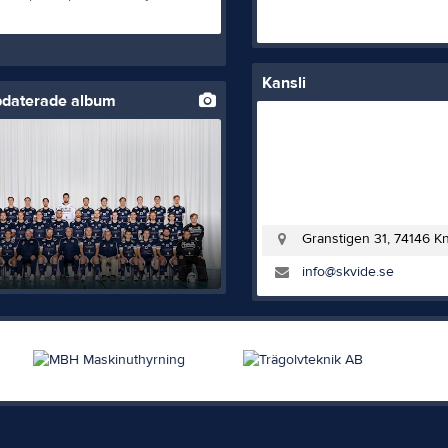
Kansli
pdaterade album
Granstigen 31, 74146 Kn
info@skvide.se