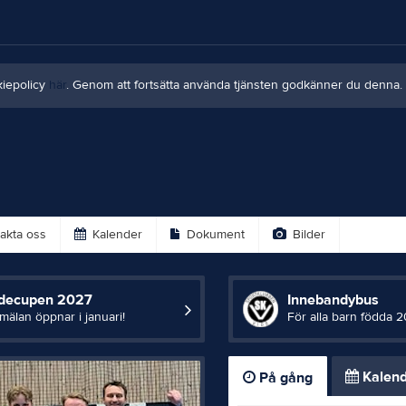
kiepolicy
här
. Genom att fortsätta använda tjänsten godkänner du denna.
akta oss
Kalender
Dokument
Bilder
decupen 2027
Innebandybus
mälan öppnar i januari!
För alla barn födda 
Kalend
På gång