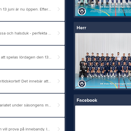
Anmälan till Videcupen 2026 som spelas lördagen den 13 juni är nu öppen. Efter de senaste tre årens succé så planerar vi nu för att cupen ska växa och utvecklas ytterligare. Videcupen 2026 har bland annat utvecklats med helt nya klasser och en avsikt att varje lag ska få en längre tid på cupområdet än tidigare. Allt för att ge er den bästa av cupupplevelser! Anmäl er utan risk redan idag med vetskap om att till och med den 31 mars återbetalas hela beloppet om ni behöver avanmäla er! Till Videcupens hemsida Väl mött i Knivsta lördagen den 13 juni på Videcupen - En innebandyfest för alla! Foto: @fotooscar.se
Herr
 supportrar, stora som små! Mössa 200kr, halsduk 150kr. Men just nu har vi ett riktigt julpaketspris. 300kr om ni köper båda. Passa på innan lagret tar slut! Försäljningsstart imorgon Lördag 13/12 i Alsikehallen mellan kl 12.30-15.00. Planen är också försäljning Lördagen efter i CIK. Återkommer närmare om när och hur. Kom och köp, så klär vi oss i blått och vitt!
Truppen
SK Vide kan nu meddela att Videcupen 2026 kommer att spelas lördagen den 13 juni. Baserat på den uppskattade feedback som vi fått från de 68 lag som deltog 2025 så kommer Videcupen 2026 att utvecklas inom några områden. Dels så gör vi en fullständig översyn av klassindelningen och dispensreglerna syftande till att alla lag ska få möta jämnbördigt motstånd. Vidare kommer tiden mellan ett lags matcher utökas så att det blir längre tid på cupområdet för varje lag och därmed mer cupkänsla och tid för lunch, bad och andra aktiviteter. Avslutningsvis så kommer kostnaden för deltagande justeras så att tidig anmälan uppmuntras. Särskilt fokus kommer härvid att läggas vid att öka antalet deltagande flick- och damlag. Mer info kommer att ges i samband med att anmälan öppnar i januari. https://videcupen.cups.nu/start Varmt välkomna till Videcupen 2026 - en innebandyfest för alla! Foto: @fotobyoscar
Serier
Vi är glada att meddela att SK Vide nu är anslutna till Fritidskortet! Det innebär att du som vårdnadshavare kan använda Fritidskortet för att täcka delar av kostnaden för ditt barns medlemskap och träningsavgifter i föreningen. Det kommer vara aktivt fr.o.m måndag 6 oktober 2025. Vad är Fritidskortet? • Fritidskortet är en statlig satsning som gör det möjligt för fler barn och ungdomar mellan 8–16 år att delta i meningsfulla fritidsaktiviteter. • Det är ett ekonomiskt stöd som kan användas till medlemsavgifter, träningsavgifter, utrustningshyror och liknande – hos föreningar, kulturskolor eller verksamheter som är anslutna till Fritidskortet. Hur mycket kan man få? • 500 kr per barn och år för de flesta familjer. • 2 000 kr per barn och år för hushåll som haft bostadsbidrag under föregående år. • Beloppet gäller per kalenderår och måste användas senast 30 november. Outnyttjade pengar går inte att spara till nästa år. Så här använder du Fritidskortet hos SK Vide 1. Anmäl ditt barn till aktiviteten som vanligt via laget. 2. Avgiften för medlemskap är: - 950 kr för enskild medlem - 1 450 kr för familjemedlemskap - Lagledare eller kassör meddelar beloppet 3. Logga in med e-legitimation på Fritidskortet. 4. Sök upp Sportklubben Vide i systemet, välj ditt barn och ange belopp. Du kan använda hela eller delar av Fritidskortet. - Om avgiften överstiger stödet betalar du mellanskillnaden direkt till föreningen enligt instruktioner från lagledare eller kassör. 5. När du anger betalningen – välj Meddelande (inte OCR) och skriv: Laget + Barnets namn (för- och efternamn) Exempel: P15 Nils Nilsson 6. Meddela lagets kassör att ni ansökt om del och vilket belopp ni har ansökt om via Fritidskortet 7. Har ni ansökt för flera barn (för familjemedlemskap) meddela då till ett av laget vilka barn och summa som har omfattats. Viktigt att känna till • Föreningen måste vara ansluten till Fritidskortet (vilket SK Vide är). • Aktiviteten måste vara regelbunden: minst 6 tillfällen under högst 6 månader. • Om du saknar e-legitimation kan du i vissa fall använda blankett (kräver bl.a. att du och barnet bor på samma adress). • Fritidskortet räknas inte som inkomst eller tillgång och påverkar inte rätten till ekonomiskt bistånd.
Facebook
Vill du känna dig trygg och säker när du sitter i sekretariatet under säsongens matcher? Då är den här utbildningen för dig! Under en timme går vi tillsammans igenom allt du behöver kunna: • Hur du enkelt kopplar in utrustningen • Hur använder man ljud och ljus - ökad upplevelse för spelarna • Hur matchklockan fungerar – inga stressiga knapptryckningar! • Hur du smidigt för digitala matchprotokoll i IBIS
Vi i SK Vide välkomnar fler tjejer födda 2018–2016 som vill prova på innebandy. Ingen erfarenhet krävs – kom och testa på tillsammans med oss! Läs mer på Flickor Gröns lagsida Varmt välkomna till oss i Flickor Grön!