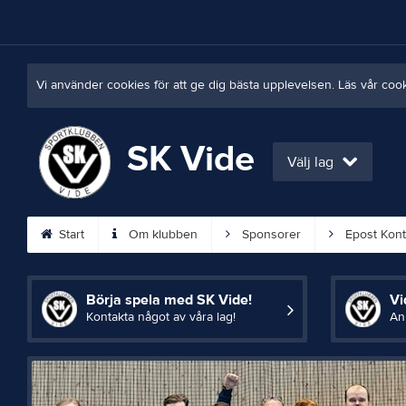
Vi använder cookies för att ge dig bästa upplevelsen. Läs vår coo
SK Vide
Välj lag
Start
Om klubben
Sponsorer
Epost Kont
Börja spela med SK Vide!
Vi
Kontakta något av våra lag!
An